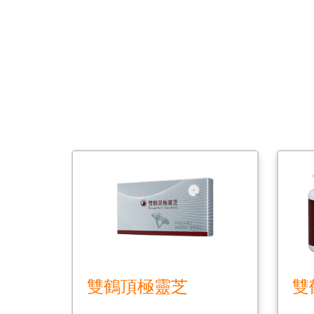
雙鶴頂極靈芝
雙