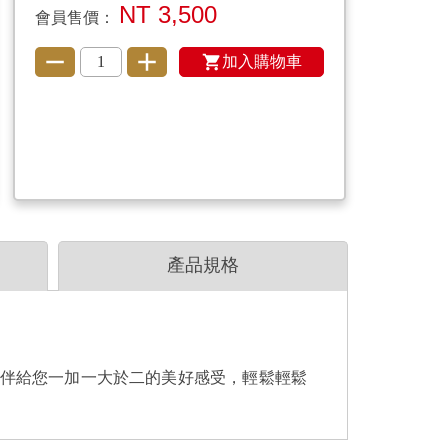
NT 3,500
會員售價：
加入購物車
產品規格
雙鶴極
多醣體，
伴給您一加一大於二的美好感受，輕鬆輕鬆
雙鶴極