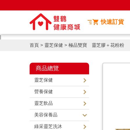
快速訂貨
|
首頁
>
靈芝保健
>
極品雙寶 靈芝膠＋花粉粉
商品總覽
靈芝保健
營養保健
靈芝飲品
美容保養品
綠采靈芝洗沐