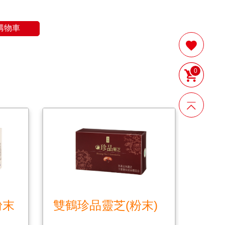
購物車
0
粉末
雙鶴珍品靈芝(粉末)
雙鶴