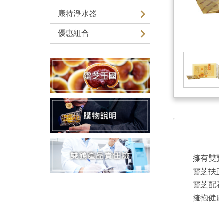
康特淨水器
優惠組合
擁有雙
靈芝扶
靈芝配
擁抱健