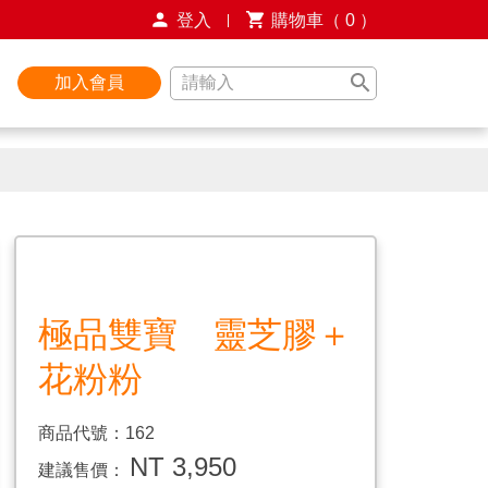
登入
購物車（
0
）
加入會員
極品雙寶 靈芝膠＋
花粉粉
商品代號：162
NT 3,950
建議售價：